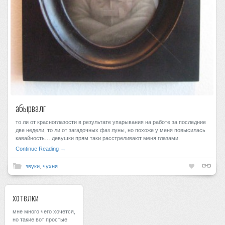
абырвалг
то ли от красноглазости в результате упарывания на работе за последние
две недели, то ли от загадочных фаз луны, но похоже у меня повысилась
кавайность… девушки прям таки расстреливают меня глазами.
Continue Reading →
звуки
,
чухня
хотелки
мне много чего хочется,
но такие вот простые