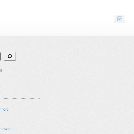
ll
n ford
e new one