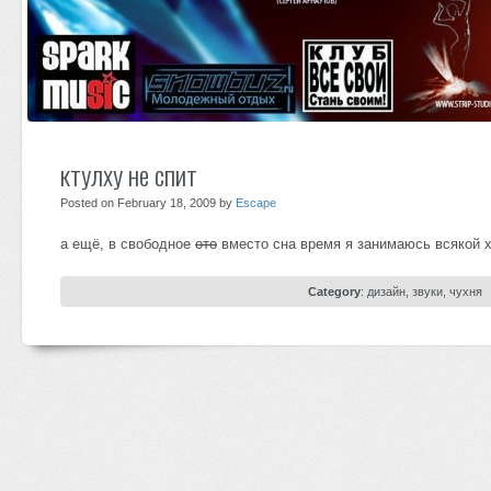
ктулху не спит
Posted on February 18, 2009 by
Escape
а ещё, в свободное
ото
вместо сна время я занимаюсь всякой х
Category
:
дизайн
,
звуки
,
чухня