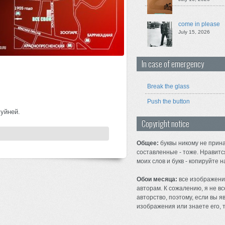
come in please
July 15, 2026
In case of emergency
Break the glass
Push the button
уйней.
Copyright notice
Общее:
буквы никому не прина
составленные - тоже. Нравитс
моих слов и букв - копируйте н
Обои месяца:
все изображени
авторам. К сожалению, я не вс
авторство, поэтому, если вы 
изображения или знаете его, т