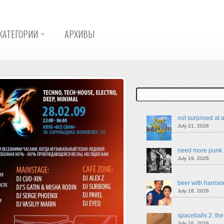
КАТЕГОРИИ
АРХИВЫ
Search
not surprised at a
July 21, 2026
need more punk
July 19, 2026
beer with harriso
July 18, 2026
spaceballs 2: th
July 16, 2026