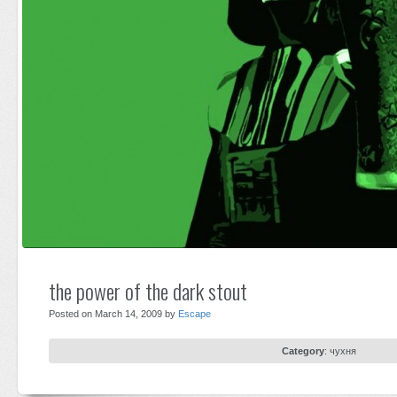
the power of the dark stout
Posted on March 14, 2009 by
Escape
Category
:
чухня