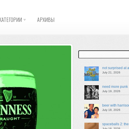
КАТЕГОРИИ
АРХИВЫ
Search
not surprised at a
July 21, 2026
need more punk
July 19, 2026
beer with harriso
July 18, 2026
spaceballs 2: th
July 16, 2026