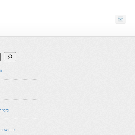
ll
n ford
e new one