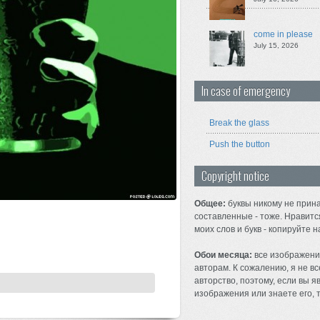
come in please
July 15, 2026
In case of emergency
Break the glass
Push the button
Copyright notice
Общее:
буквы никому не прина
составленные - тоже. Нравитс
моих слов и букв - копируйте н
Обои месяца:
все изображени
авторам. К сожалению, я не вс
авторство, поэтому, если вы 
изображения или знаете его, т