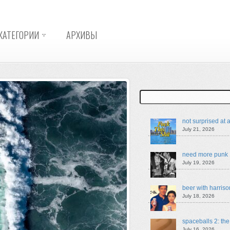
КАТЕГОРИИ
АРХИВЫ
Search
not surprised at a
July 21, 2026
need more punk
July 19, 2026
beer with harriso
July 18, 2026
spaceballs 2: th
July 16, 2026