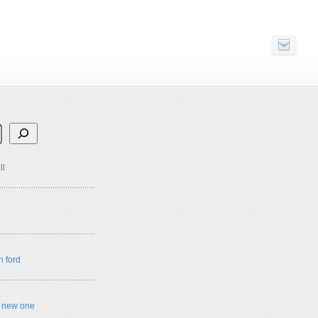
ll
n ford
e new one