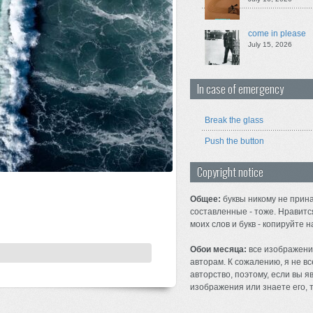
come in please
July 15, 2026
In case of emergency
Break the glass
Push the button
Copyright notice
Общее:
буквы никому не прина
составленные - тоже. Нравитс
моих слов и букв - копируйте н
Обои месяца:
все изображени
авторам. К сожалению, я не вс
авторство, поэтому, если вы 
изображения или знаете его, т