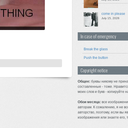
come in please
July 15, 2026
In case of emergency
Break the glass
Push the button
Copyright notice
Общее:
буквы никому не прина
составленные - тоже. Нравитс
моих слов и букв - копируйте н
Обои месяца:
все изображени
авторам. К сожалению, я не вс
авторство, поэтому, если вы 
изображения или знаете его, т