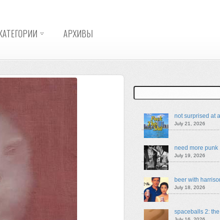
КАТЕГОРИИ
АРХИВЫ
Search
not surprised at a
July 21, 2026
need more punk
July 19, 2026
beer with harriso
July 18, 2026
spaceballs 2: th
July 16, 2026