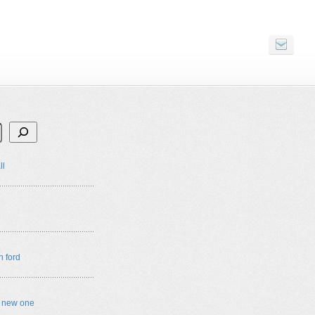
ll
n ford
e new one