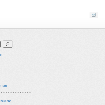
ll
n ford
e new one