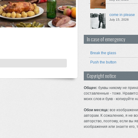
come in please
July 15, 2026
In case of emergency
Break the glass
Push the button
Copyright notice
Общее:
буквы никому не прина
составленные - тоже. Нравитс
моих слов и букв - копируйте н
Обои месяца:
все изображени
авторам. К сожалению, я не вс
авторство, поэтому, если вы 
изображения или знаете его, т