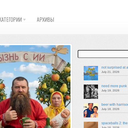
КАТЕГОРИИ
АРХИВЫ
Search
not surprised at a
July 21, 2026
need more punk
July 19, 2026
beer with harriso
July 18, 2026
spaceballs 2: th
July 16, 2026