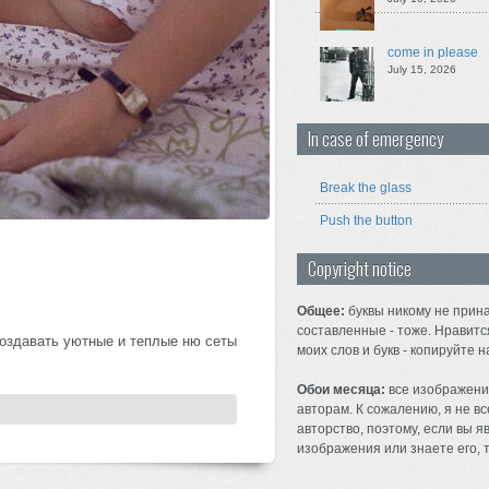
come in please
July 15, 2026
In case of emergency
Break the glass
Push the button
Copyright notice
Общее:
буквы никому не прина
составленные - тоже. Нравитс
создавать уютные и теплые ню сеты
моих слов и букв - копируйте н
Обои месяца:
все изображени
авторам. К сожалению, я не вс
авторство, поэтому, если вы 
изображения или знаете его, т