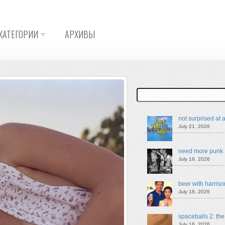
КАТЕГОРИИ
АРХИВЫ
Search
not surprised at a
July 21, 2026
need more punk
July 19, 2026
beer with harriso
July 18, 2026
spaceballs 2: th
July 16, 2026