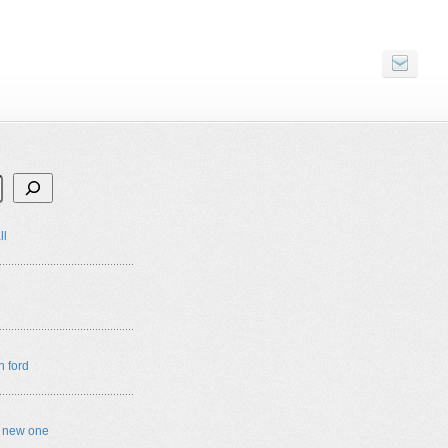
ll
n ford
e new one