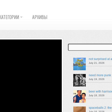
КАТЕГОРИИ
АРХИВЫ
Search
not surprised at a
July 21, 2026
need more punk
July 19, 2026
beer with harriso
July 18, 2026
spaceballs 2: th
July 16, 2026