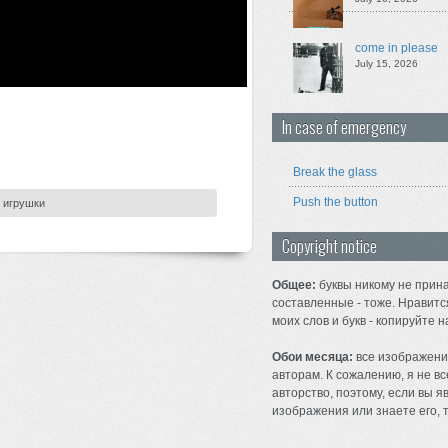
come in please
July 15, 2026
In case of emergency
Break the glass
Push the button
:
игрушки
Copyright notice
Общее:
буквы никому не прина
составленные - тоже. Нравитс
моих слов и букв - копируйте н
Обои месяца:
все изображени
авторам. К сожалению, я не вс
авторство, поэтому, если вы 
изображения или знаете его, т