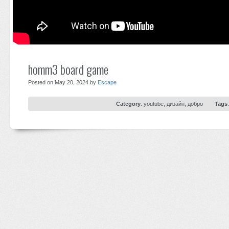
homm3 board game
Posted on May 20, 2024 by
Escape
Category
:
youtube
,
дизайн
,
добро
Tags