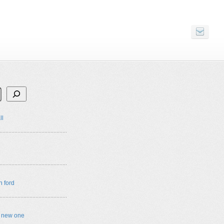
ll
n ford
e new one