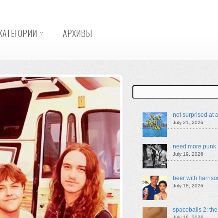
КАТЕГОРИИ
АРХИВЫ
Search
not surprised at a
July 21, 2026
need more punk
July 19, 2026
beer with harriso
July 18, 2026
spaceballs 2: th
July 16, 2026