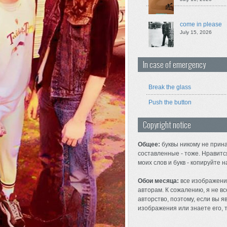
come in please
July 15, 2026
In case of emergency
Break the glass
Push the button
Copyright notice
Общее:
буквы никому не прина
составленные - тоже. Нравитс
моих слов и букв - копируйте н
Обои месяца:
все изображени
авторам. К сожалению, я не вс
авторство, поэтому, если вы 
изображения или знаете его, т