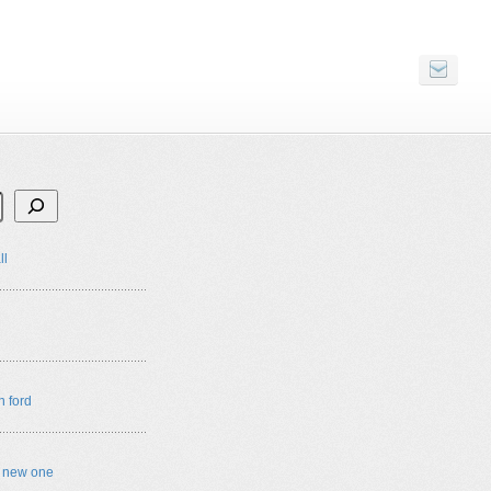
ll
n ford
e new one