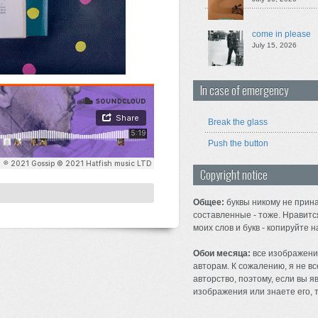
come in please
July 15, 2026
In case of emergency
Break the glass
Push the button
Copyright notice
Общее:
буквы никому не прина
составленные - тоже. Нравитс
моих слов и букв - копируйте н
Обои месяца:
все изображени
авторам. К сожалению, я не вс
авторство, поэтому, если вы 
изображения или знаете его, т