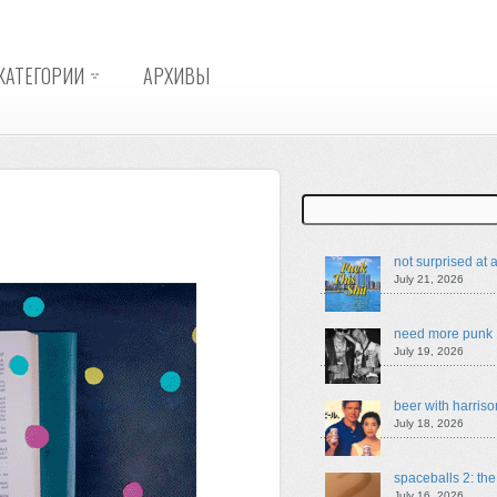
КАТЕГОРИИ
АРХИВЫ
Search
not surprised at a
July 21, 2026
need more punk
July 19, 2026
beer with harriso
July 18, 2026
spaceballs 2: th
July 16, 2026