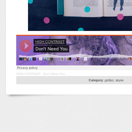
HIGH CONTRAST
·
Don't Need You
Category
:
добро
,
звуки