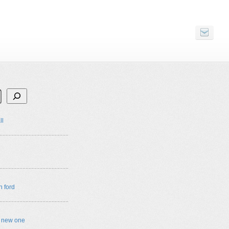
ll
n ford
e new one