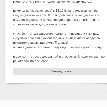
мало того, что меня с похмелья мелко потряхивало…
приехал на “аэроэкспресс” в 15:10 ёпта! а электричек нет,
следущая только в 16:00. фак! добрался за час до вылета.
самолет задержали на час, вроде и хрен бы с ним, но я не
успевал на пересадку в каире. фаак!
спасибо, что там задержали самолет и посадили таки нас.
ситуацию спасали очаровательные египетские стюардессы.
прилетел в шарм, где сумка?! фааак!
а сумка долетела только следующим рейсом через 15 минут
и все же я тут весь довольный и счастливый, надо теперь про
работу забыть поскорее
Category
:
чухня