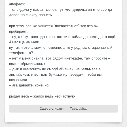
апофеоз:
– о, видела у вас антырнет. тут жил дядечка он мне всегда
давал по скайпу звонить…
при этом всё же чешется “похвастаться” так что аж
пробирает:
– ну, а я тут полгода жила, потом в тайланде полгода, а ещё
4 месяца на бали…
ну так я это… можно позвоню, а то у родных стационарный
телефон… а?
– нет у меня скайпа, вот рядом инет-кафе, там спросите –
вяло отбрыкиваюсь я.
– дык я объяснить не смогу! ай-яй-яй! не бельмеса в
английском, я вот вам бумажечку передам, чтобы вы
позвонили.
– ага,давайте, конечно!
рыдал весь – жалко ведь несчастную
Category
:
чухня
Tags
:
dahab