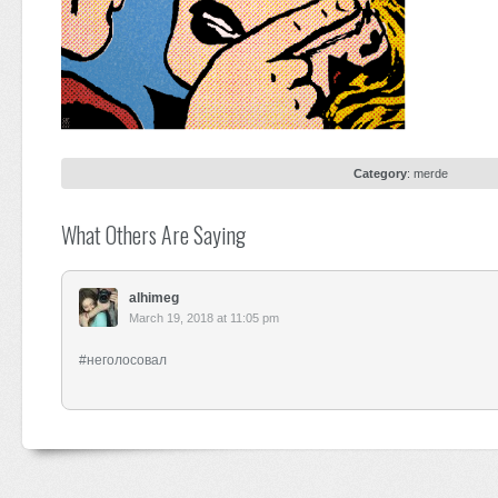
Category
:
merde
What Others Are Saying
alhimeg
March 19, 2018 at 11:05 pm
#неголосовал