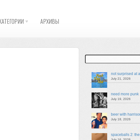
КАТЕГОРИИ
АРХИВЫ
Search
not surprised at a
July 21, 2026
need more punk
July 19, 2026
beer with harriso
July 18, 2026
spaceballs 2: th
July 16, 2026