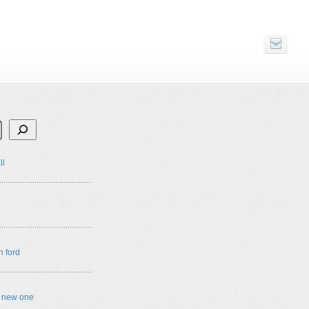
ll
n ford
e new one