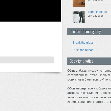
come in please
July 15, 2026
In case of emergency
Break the glass
Push the button
Copyright notice
Общее:
буквы никому не прина
составленные - тоже. Нравитс
моих слов и букв - копируйте н
Обои месяца:
все изображени
авторам. К сожалению, я не вс
авторство, поэтому, если вы 
изображения или знаете его, т