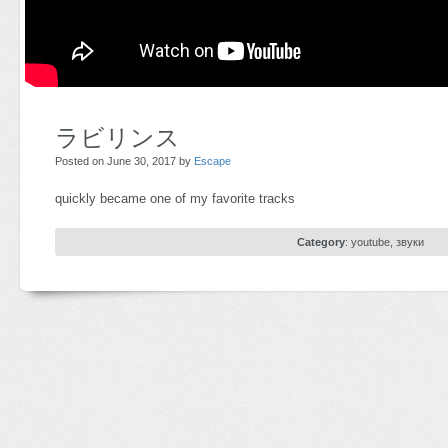
ラビリンス
Posted on June 30, 2017 by
Escape
quickly became one of my favorite tracks
Category
:
youtube
,
звуки