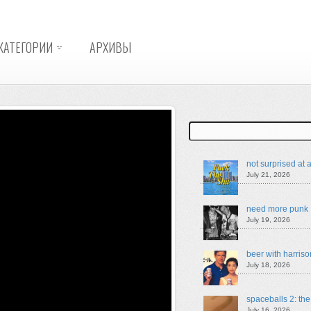
КАТЕГОРИИ
АРХИВЫ
Search
not surprised at a
July 21, 2026
need more punk
July 19, 2026
beer with harriso
July 18, 2026
spaceballs 2: th
July 16, 2026