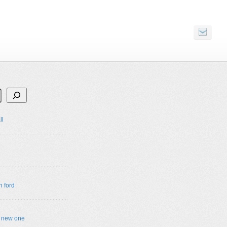
ll
n ford
e new one