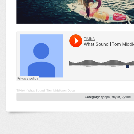
TiMbA
·
What Sound [Tom Middleton Deep
Category
:
добро
,
звуки
,
чухня