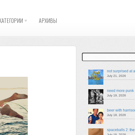
КАТЕГОРИИ
АРХИВЫ
Search
not surprised at a
July 21, 2026
need more punk
July 19, 2026
beer with harriso
July 18, 2026
spaceballs 2: th
July 16, 2026