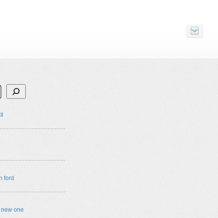
ll
n ford
e new one