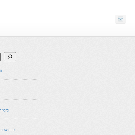
ll
n ford
e new one