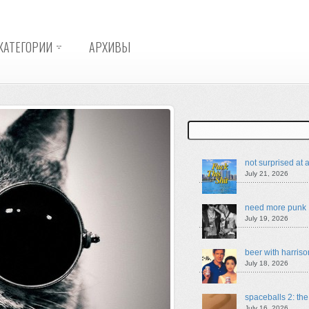
КАТЕГОРИИ
АРХИВЫ
Search
not surprised at a
July 21, 2026
need more punk
July 19, 2026
beer with harriso
July 18, 2026
spaceballs 2: th
July 16, 2026