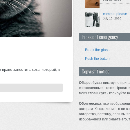
come in please
July 15, 2026
In case of emergency
Break the glass
Push the button
право запостить кота, который, к
Copyright notice
Общее:
буквы никому не прина
составленные - тоже. Нравитс
моих слов и букв - копируйте н
Обои месяца:
все изображени
авторам. К сожалению, я не вс
авторство, поэтому, если вы 
изображения или знаете его, т