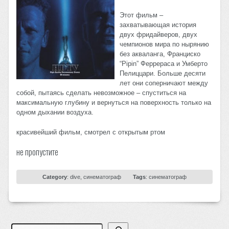
Этот фильм –
захватывающая история
двух фридайверов, двух
чемпионов мира по нырянию
без акваланга, Франциско
“Pipin” Феррераса и Умберто
Пелиццари. Больше десяти
лет они соперничают между
собой, пытаясь сделать невозможное – спуститься на
максимальную глубину и вернуться на поверхность только на
одном дыхании воздуха.
красивейший фильм, смотрел с открытым ртом
не пропустите
Category
:
dive
,
синематограф
Tags
:
синематограф
Search