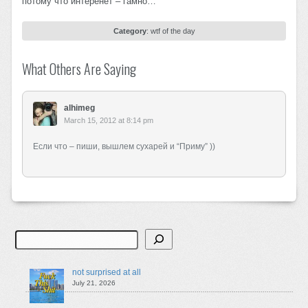
потому что интеренет – гамно…
Category
:
wtf of the day
What Others Are Saying
alhimeg
March 15, 2012 at 8:14 pm
Если что – пиши, вышлем сухарей и “Приму” ))
Search
not surprised at all
July 21, 2026