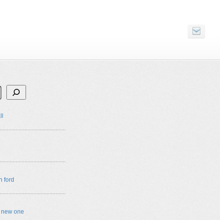
ll
n ford
e new one