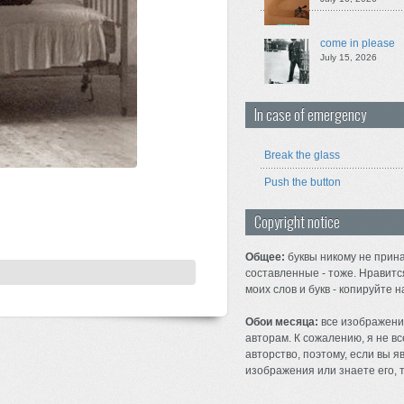
come in please
July 15, 2026
In case of emergency
Break the glass
Push the button
Copyright notice
Общее:
буквы никому не прина
составленные - тоже. Нравитс
моих слов и букв - копируйте н
Обои месяца:
все изображени
авторам. К сожалению, я не вс
авторство, поэтому, если вы 
изображения или знаете его, т