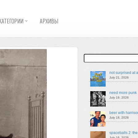
КАТЕГОРИИ
АРХИВЫ
Search
not surprised at a
July 21, 2026
need more punk
July 19, 2026
beer with harriso
July 18, 2026
spaceballs 2: th
July 16, 2026