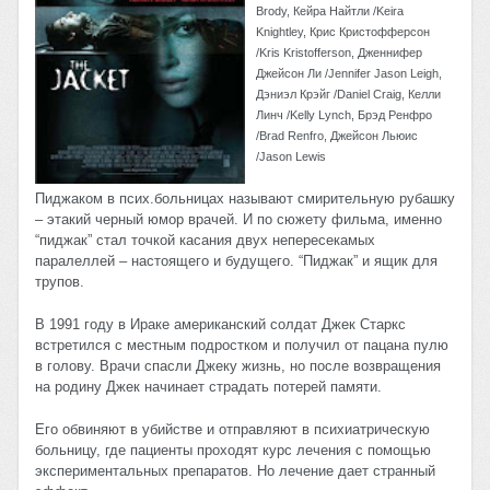
Brody, Кейра Найтли /Keira
Knightley, Крис Кристофферсон
/Kris Kristofferson, Дженнифер
Джейсон Ли /Jennifer Jason Leigh,
Дэниэл Крэйг /Daniel Craig, Келли
Линч /Kelly Lynch, Брэд Ренфро
/Brad Renfro, Джейсон Льюис
/Jason Lewis
Пиджаком в псих.больницах называют смирительную рубашку
– этакий черный юмор врачей. И по сюжету фильма, именно
“пиджак” стал точкой касания двух непересекамых
паралеллей – настоящего и будущего. “Пиджак” и ящик для
трупов.
В 1991 году в Ираке американский солдат Джек Старкс
встретился с местным подростком и получил от пацана пулю
в голову. Врачи спасли Джеку жизнь, но после возвращения
на родину Джек начинает страдать потерей памяти.
Его обвиняют в убийстве и отправляют в психиатрическую
больницу, где пациенты проходят курс лечения с помощью
экспериментальных препаратов. Но лечение дает странный