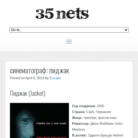
синематограф: пиджак
Posted on April 8, 2010 by
Escape
Пиджак (Jacket)
Год создания:
2005
Страна:
США, Германия
Жанр:
триллер, фантастика
Режиссер:
Джон Мэйбери /John
Maybury
В ролях:
Эдриэн Броуди /Adrien