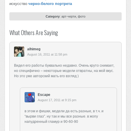
искусство
черно-белого портрета
Category
:
арт-черти
,
фото
What Others Are Saying
alhimeg
August 16, 2011 at 11:58 pm
Видел его работы буквально недавно. Очень круто снимает,
но специфично – некоторые модели отвратны, на мой вкус.
Но это уже авторский мать его взгляд )
Escape
August 17, 2011 at 9:15 pm
в этом и фишки, модели да есть разные, в т.ч. и
“вырви глаз”. ну так и мы все разные. в жопу
напудренный гламур и 90-60-90