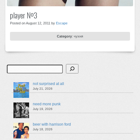
player №3
Posted on August 12, 2011 by
Escape
Category
:
чухня
Search
not surprised at all
July 21, 2026
need more punk
July 19, 2026
beer with harrison ford
July 18, 2026