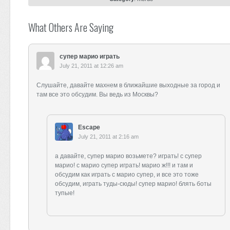
What Others Are Saying
супер марио играть
July 21, 2011 at 12:26 am
Слушайте, давайте махнем в ближайшие выходные за город и
там все это обсудим. Вы ведь из Москвы?
Escape
July 21, 2011 at 2:16 am
а давайте, супер марио возьмете? играть! с супер
марио! с марио супер играть! марио ж!!! и там и
обсудим как играть с марио супер, и все это тоже
обсудим, играть туды-сюды! супер марио! блять боты
тупые!