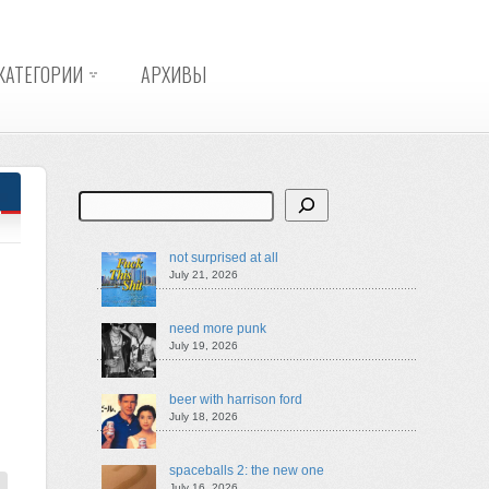
КАТЕГОРИИ
АРХИВЫ
Search
not surprised at all
July 21, 2026
need more punk
July 19, 2026
beer with harrison ford
July 18, 2026
spaceballs 2: the new one
July 16, 2026