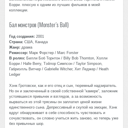
Бэрри. плюсую к одним из лучших фильмов в моей
коллекции.
Бал монстров (Monster’s Ball)
Год создания:
2001
Страна:
США, Канада
Жанр:
драма
Режиссер:
Марк Форстер / Marc Forster
В ролях:
Билли Боб Торнтон / Billy Bob Thornton, Холли
Бэрри / Halle Berry, Тэйлор Симпсон / Taylor Simpson,
Габриэлль Витчер / Gabrielle Witcher, Хит Леджер / Heath
Ledger
Хэнк Гротовски, как и его отец и сын, тюремный надзиратель.
Но он и заключенный в своей собственной “камере”, заложник
устоявшихся привычек и взглядов, а за возможность
вырваться из этой трясины он заплатил ценой жизни
единственного сына. Депрессивный и скупой на эмоции, Хэнк
вдруг обнаруживает в себе способность чувствовать и
сочувствовать, он словно учиться жить заново, но теперь уже
без привычных шор.