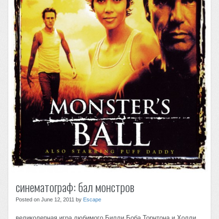
синематограф: бал монстров
Posted on June 12, 2011 by
Escape
великолепная игра любимого Билли Боба Торнтона и Холли