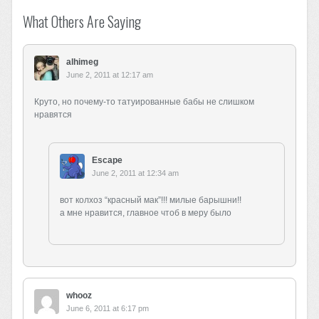
What Others Are Saying
alhimeg
June 2, 2011 at 12:17 am
Круто, но почему-то татуированные бабы не слишком
нравятся
Escape
June 2, 2011 at 12:34 am
вот колхоз “красный мак”!!! милые барышни!!
а мне нравится, главное чтоб в меру было
whooz
June 6, 2011 at 6:17 pm