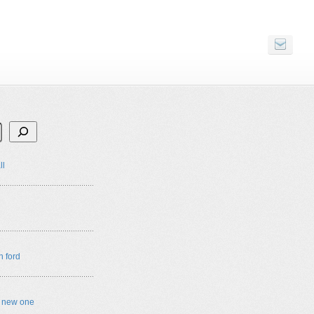
ll
n ford
e new one