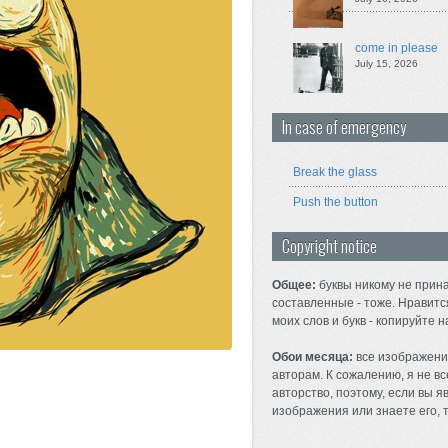
come in please
July 15, 2026
In case of emergency
Break the glass
Push the button
Copyright notice
Общее:
буквы никому не прина
составленные - тоже. Нравитс
моих слов и букв - копируйте н
Обои месяца:
все изображени
авторам. К сожалению, я не вс
авторство, поэтому, если вы 
изображения или знаете его, т