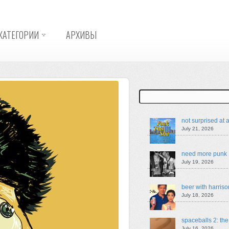
КАТЕГОРИИ
АРХИВЫ
Search
not surprised at a
July 21, 2026
need more punk
July 19, 2026
beer with harriso
July 18, 2026
spaceballs 2: th
July 16, 2026