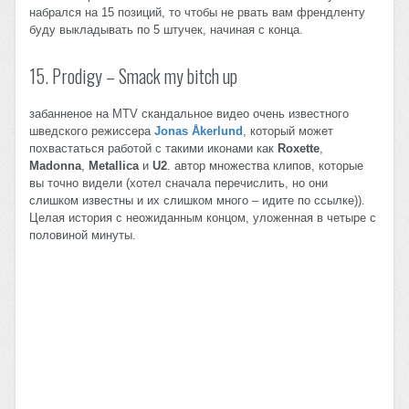
набрался на 15 позиций, то чтобы не рвать вам френдленту
буду выкладывать по 5 штучек, начиная с конца.
15. Prodigy – Smack my bitch up
забанненое на MTV скандальное видео очень известного
шведского режиссера
Jonas Åkerlund
, который может
похвастаться работой с такими иконами как
Roxette
,
Madonna
,
Metallica
и
U2
. автор множества клипов, которые
вы точно видели (хотел сначала перечислить, но они
слишком известны и их слишком много – идите по ссылке)).
Целая история с неожиданным концом, уложенная в четыре с
половиной минуты.