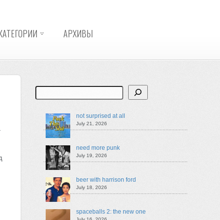
КАТЕГОРИИ
АРХИВЫ
Search
not surprised at all
July 21, 2026
-
need more punk
July 19, 2026
д
beer with harrison ford
July 18, 2026
spaceballs 2: the new one
July 16, 2026