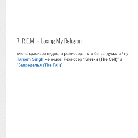
7. R.E.M. – Losing My Religion
очень красивое видео, а режиссер… кто бы вы думали? ну
Tarsem Singh
же ё-моё! Режиссер “
Клетки (The Cell)
” и
“
Запределья (The Fall)
”