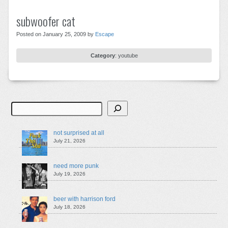
subwoofer cat
Posted on January 25, 2009 by
Escape
Category
:
youtube
Search
not surprised at all
July 21, 2026
need more punk
July 19, 2026
beer with harrison ford
July 18, 2026